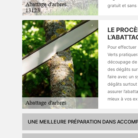
gratuit et san
LE PROCÈ
L’ABATTA
Pour effectuer 
Verts pratiquer
découpage de l
des dégâts sur
faire avec un s
dégâts surtout 
assurer l’abatt
mieux à vos ex
UNE MEILLEURE PRÉPARATION DANS ACCOMPL