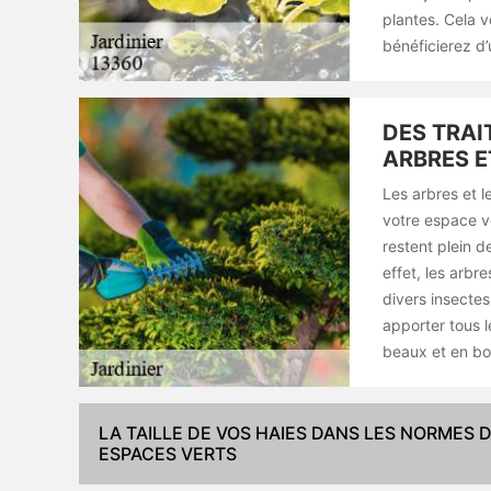
plantes. Cela v
bénéficierez d’u
DES TRAI
ARBRES E
Les arbres et l
votre espace ve
restent plein d
effet, les arbr
divers insectes
apporter tous l
beaux et en bon
LA TAILLE DE VOS HAIES DANS LES NORMES 
ESPACES VERTS