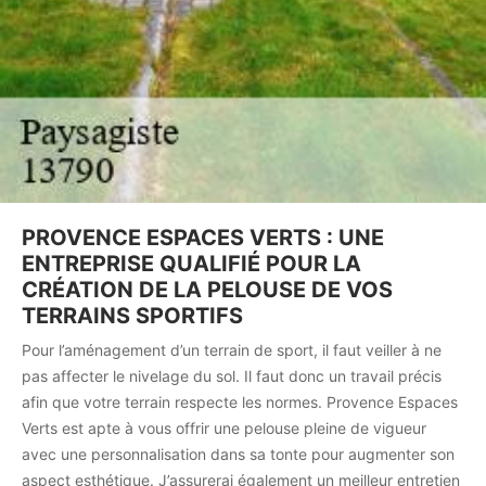
PROVENCE ESPACES VERTS : UNE
ENTREPRISE QUALIFIÉ POUR LA
CRÉATION DE LA PELOUSE DE VOS
TERRAINS SPORTIFS
Pour l’aménagement d’un terrain de sport, il faut veiller à ne
pas affecter le nivelage du sol. Il faut donc un travail précis
afin que votre terrain respecte les normes. Provence Espaces
Verts est apte à vous offrir une pelouse pleine de vigueur
avec une personnalisation dans sa tonte pour augmenter son
aspect esthétique. J’assurerai également un meilleur entretien