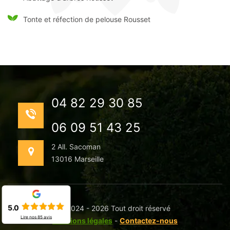
Tonte et réfection de pelouse Rousset
04 82 29 30 85
06 09 51 43 25
2 All. Sacoman
13016 Marseille
5.0
©2024 - 2026 Tout droit réservé
Lire nos
85
avis
Mentions légales
-
Contactez-nous