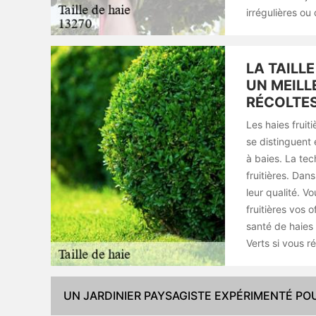
irrégulières o
LA TAILL
UN MEILL
RÉCOLTE
Les haies fruiti
se distinguent 
à baies. La tec
fruitières. Dans
leur qualité. V
fruitières vos 
santé de haies 
Verts si vous r
UN JARDINIER PAYSAGISTE EXPÉRIMENTÉ POU