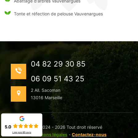
Abattage d'arbres Vauvenargues
Tonte et réfection de pelouse Vauvenargues
04 82 29 30 85
06 09 51 43 25
2 All. Sacoman
13016 Marseille
5.0
©2024 - 2026 Tout droit réservé
Lire nos
85
avis
Mentions légales
-
Contactez-nous