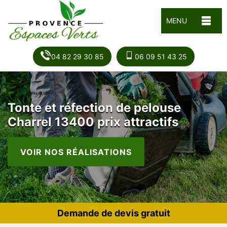
MENU
04 82 29 30 85
06 09 51 43 25
Tonte et réfection de pelouse
Charrel 13400 prix attractifs
VOIR NOS RÉALISATIONS
Demande de devis gratuit