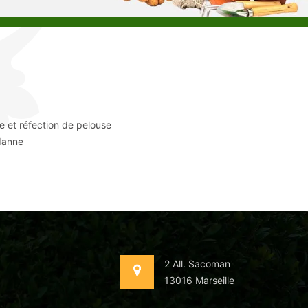
e et réfection de pelouse
danne
2 All. Sacoman
13016 Marseille